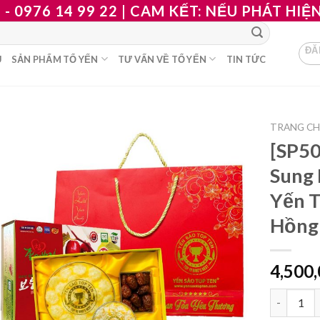
 - 0976 14 99 22 | CAM KẾT: NẾU PHÁT HI
ĐĂ
U
SẢN PHẨM TỔ YẾN
TƯ VẤN VỀ TỔ YẾN
TIN TỨC
TRANG C
[SP50
Sung 
Yến T
Hồng
4,500
[SP504] B