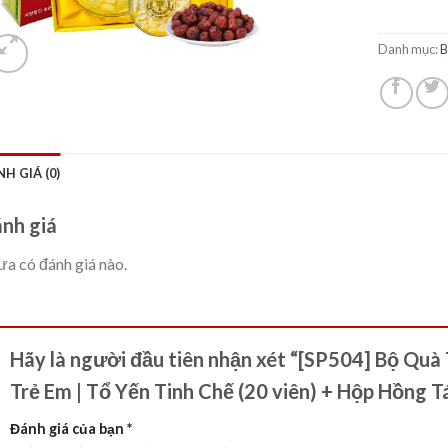
Danh mục:
B
H GIÁ (0)
nh giá
a có đánh giá nào.
Hãy là người đầu tiên nhận xét “[SP504] Bộ Qu
Trẻ Em | Tổ Yến Tinh Chế (20 viên) + Hộp Hồng 
Đánh giá của bạn
*