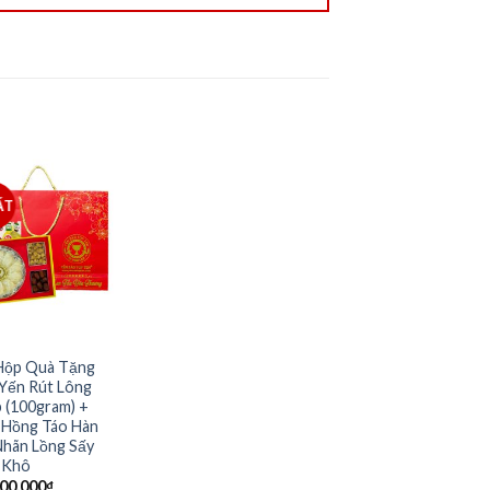
ẤT
Hộp Quà Tặng
 Yến Rút Lông
 (100gram) +
) Hồng Táo Hàn
hãn Lồng Sấy
Khô
500,000
₫