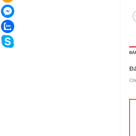
ĐÁN
Đá
Chư