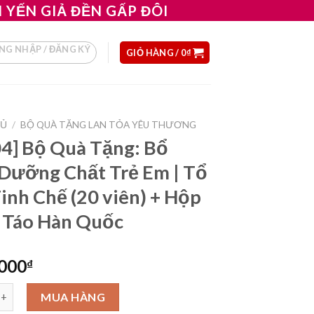
ỆN YẾN GIẢ ĐỀN GẤP ĐÔI
NG NHẬP / ĐĂNG KÝ
GIỎ HÀNG /
0
₫
HỦ
/
BỘ QUÀ TẶNG LAN TỎA YÊU THƯƠNG
4] Bộ Quà Tặng: Bổ
Dưỡng Chất Trẻ Em | Tổ
inh Chế (20 viên) + Hộp
 Táo Hàn Quốc
,000
₫
ộ Quà Tặng: Bổ Sung Dưỡng Chất Trẻ Em | Tổ Yến Tinh Chế (20 vi
MUA HÀNG