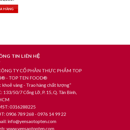
A HÀNG
ÔNG TIN LIÊN HỆ
ÔNG TY CỔ PHẦN THỰC PHẨM TOP
® - TOP TEN FOOD®
 khoẻ vàng - Trao hàng chất lượng”
: 133/50/7 Cống Lỡ, P. 15, Q. Tân Bình,
.HCM
ST: 0316288225
T: 0906 789 268 - 0976 14 99 22
mail: info@yensaotopten.com
eb: www.yensaotopten.com