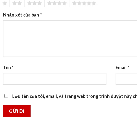
1
2
3
4
5
Nhận xét của bạn
*
Tên
*
Email
*
Lưu tên của tôi, email, và trang web trong trình duyệt này cho