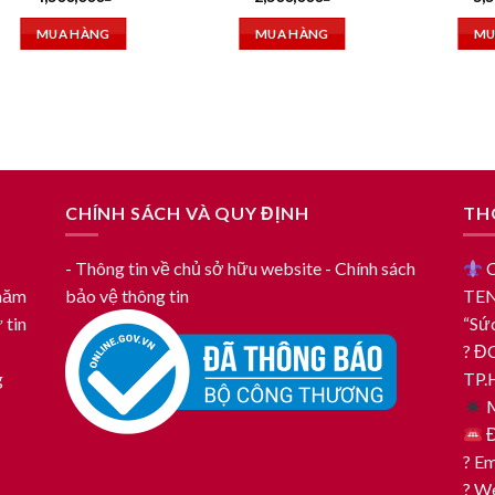
MUA HÀNG
MUA HÀNG
MU
CHÍNH SÁCH VÀ QUY ĐỊNH
TH
- Thông tin về chủ sở hữu website
- Chính sách
C
 năm
bảo vệ thông tin
TEN
 tin
“Sức
? ĐC
g
TP
M
Đ
? E
? W