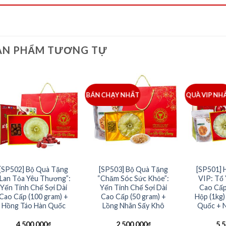
ẢN PHẨM TƯƠNG TỰ
BÁN CHẠY NHẤT
QUÀ VIP NH
[SP502] Bộ Quà Tặng
[SP503] Bộ Quà Tặng
[SP501] 
Lan Tỏa Yêu Thương”:
“Chăm Sóc Sức Khỏe”:
VIP: Tổ
Yến Tinh Chế Sợi Dài
Yến Tinh Chế Sợi Dài
Cao Cấp
Cao Cấp (100 gram) +
Cao Cấp (50 gram) +
Hộp (1kg
Hồng Táo Hàn Quốc
Lồng Nhãn Sấy Khô
Quốc + N
4,500,000
₫
2,500,000
₫
5,