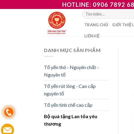
Skip
HOTLINE: 0906 7892 68
to
Tìm
kiếm:
content
TRANG CHỦ
GIỚI THIỆ
LIÊN HỆ
DANH MỤC SẢN PHẨM
Tổ yến thô - Nguyên chất -
Nguyên tổ
Tổ yến rút lông - Cao cấp
nguyên tổ
Tổ yến tinh chế cao cấp
Bộ quà tặng Lan tỏa yêu
thương