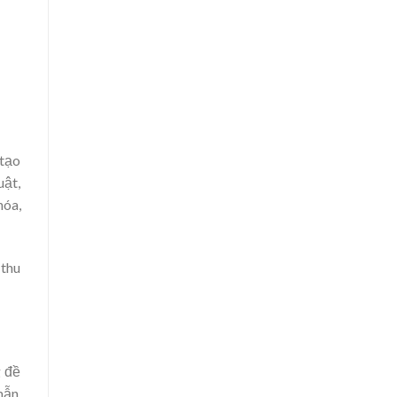
 tạo
uật,
hóa,
 thu
g đề
mẫn.