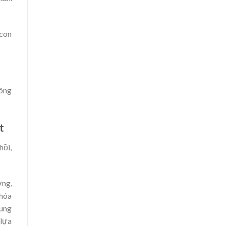
 con
 ông
t
hồi,
ơng,
 hóa
sung
 lựa