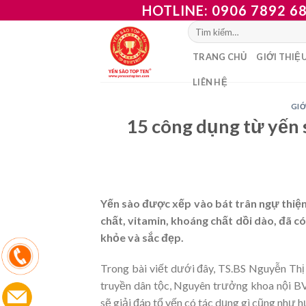
Skip
HOTLINE: 0906 7892 68
to
Tìm
kiếm:
content
TRANG CHỦ
GIỚI THIỆ
LIÊN HỆ
GIỚ
15 công dụng từ yến 
Yến sào được xếp vào bát trân ngự thiệ
chất, vitamin, khoáng chất dồi dào, đã c
khỏe và sắc đẹp.
Trong bài viết dưới đây, TS.BS Nguyễn Thị
truyền dân tộc, Nguyên trưởng khoa nội
sẽ giải đáp tổ yến có tác dụng gì cũng như 