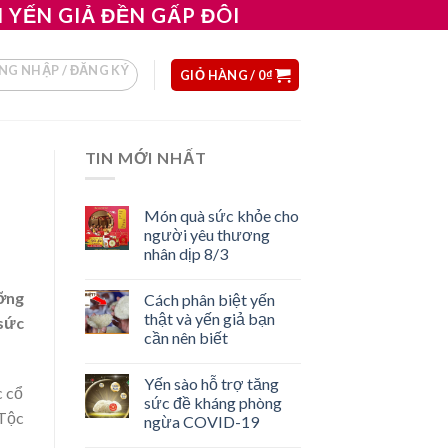
ỆN YẾN GIẢ ĐỀN GẤP ĐÔI
NG NHẬP / ĐĂNG KÝ
GIỎ HÀNG /
0
₫
TIN MỚI NHẤT
Món quà sức khỏe cho
người yêu thương
nhân dịp 8/3
ưỡng
Cách phân biệt yến
thật và yến giả bạn
 sức
cần nên biết
Yến sào hỗ trợ tăng
c cổ
sức đề kháng phòng
 Tộc
ngừa COVID-19