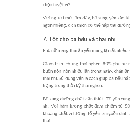
chọn tuyệt vời.
Với người mới ốm dậy, bổ sung yến sào là c
ngon miệng, kích thích cơ thể hấp thu dưỡng
7. Tốt cho bà bầu và thai nhi
Phụ nữ mang thai ăn yến mang lại rất nhiều l
Giảm triệu chứng thai nghén: 80% phụ nữ m
buồn nôn, nôn nhiều lần trong ngày, chán ă
thai nhi. Sử dụng yến là cách giúp bà bầu hấ
trạng trong thời kỳ thai nghén.
Bổ sung dưỡng chất cần thiết: Tổ yến cung 
nhi. Với hàm lượng chất đạm chiếm từ 50-
khoáng chất vi lượng, tổ yến là nguồn dinh
thai.