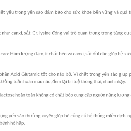
iết yếu trong yến sào đảm bảo cho sức khỏe bền vững và quá t
 như canxi, sắt, Cr, lysine đóng vai trò quan trọng trong tăng c
 cao: Hàm lượng đạm, ít chất béo và canxi, sắt dồi dào giúp hệ x
phần Acid Glutamic tốt cho não bộ. Vi chất trong yến sào giúp 
 cường tuần hoàn máu não, đem lại trí tuệ thông thái, nhanh nhạy.
actose hoàn toàn không có chất béo cung cấp nguồn năng lượng
ụng yến sào thường xuyên giúp bé củng cố hệ thống miễn dịch, 
 bệnh hô hấp.