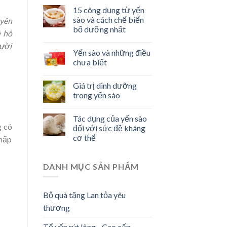
15 công dụng từ yến
sào và cách chế biến
uyên
bổ dưỡng nhất
ệ hô
gười
Yến sào và những điều
chưa biết
Giá trị dinh dưỡng
trong yến sào
Tác dụng của yến sào
g có
đối với sức đề kháng
cơ thể
 hấp
DANH MỤC SẢN PHẨM
Bộ quà tặng Lan tỏa yêu
thương
Tổ yến rút lông - Cao cấp