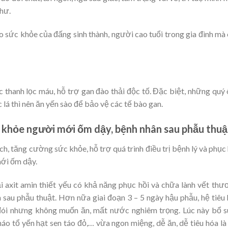
thư.
o sức khỏe của đấng sinh thành, người cao tuổi trong gia đình mà
c thanh lọc máu, hỗ trợ gan đào thải độc tố. Đặc biệt, những quý
lá thì nên ăn yến sào để bảo vệ các tế bào gan.
c khỏe người mới ốm dậy, bệnh nhân sau phẫu thuậ
, tăng cường sức khỏe, hỗ trợ quá trình điều trị bệnh lý và phục 
mới ốm dậy.
i axit amin thiết yếu có khả năng phục hồi và chữa lành vết thư
sau phẫu thuật. Hơn nữa giai đoạn 3 – 5 ngày hậu phẫu, hệ tiêu
 đói nhưng không muốn ăn, mất nước nghiêm trọng. Lúc này bổ 
o tổ yến hạt sen táo đỏ,… vừa ngon miệng, dễ ăn, dễ tiêu hóa là