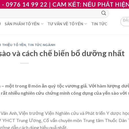
 - 0976 14 99 22 | CAM KẾT: NẾU PHÁT HI
ĐĂ
U
SẢN PHẨM TỔ YẾN
TƯ VẤN VỀ TỔ YẾN
TIN TỨC
I THIỆU TỔ YẾN
,
TIN TỨC NGÀNH
sào và cách chế biến bổ dưỡng nhất
n – một trong 8 món ăn quý tộc vương giả. Với hàm lượng d
ó rất nhiều nghiên cứu chứng minh công dụng của yến sào với
 Vân Anh, Viện trưởng Viện Nghiên cứu và Phát triển Y dược họ
 BV YHCT Trung Ương, Cố vấn chuyên môn Trung tâm Thuốc Dân
hướng dẫn cách dùng hiệu quả nhất.