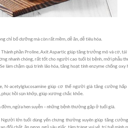
ông chỉ bổ dưỡng mà còn rất mềm, dễ ăn, dễ tiêu hóa.
: Thành phần Proline, Axit Aspartic giúp tăng trưởng mô và cơ, tái
ương nhanh chóng, rất tốt cho người cao tuổi bị bệnh, mới phẫu th
e làm chậm quá trình lão hóa, tăng hoạt tính enzyme chống oxy 
e, N-acetylglucosamine giúp cơ thể người già tăng cường hấp
, phục hồi sụn khớp, giúp xương chắc khỏe.
an đờm, ngừa hen suyễn – những bệnh thường gặp ở tuổi già.
 Người lớn tuổi dùng yến chưng thường xuyên giúp tăng cườn
trao đổi chất, ăn ngon, ngủ sâu giấc, tâm trạng vui vẻ, trí tuệ minh 