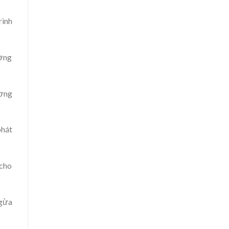
rình
ường
ương
phát
 cho
ngừa