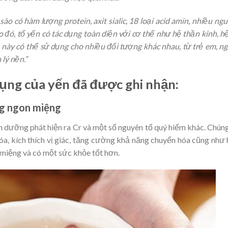
ào có hàm lượng protein, axit sialic, 18 loại acid amin, nhiều ng
o đó, tổ yến có tác dụng toàn diện với cơ thể như hệ thần kinh, h
 này có thể sử dụng cho nhiều đối tượng khác nhau, từ trẻ em, n
lý nền.”
ụng của yến đã được ghi nhận:
ống ngon miệng
nh dưỡng phát hiện ra Cr và một số nguyên tố quý hiếm khác. Chún
hóa, kích thích vị giác, tăng cường khả năng chuyển hóa cũng như
 miệng và có một sức khỏe tốt hơn.