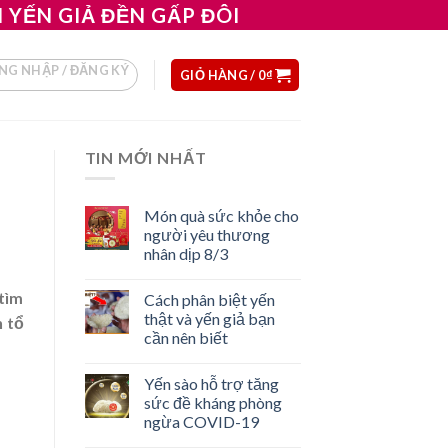
ỆN YẾN GIẢ ĐỀN GẤP ĐÔI
NG NHẬP / ĐĂNG KÝ
GIỎ HÀNG /
0
₫
TIN MỚI NHẤT
Món quà sức khỏe cho
người yêu thương
nhân dịp 8/3
 tìm
Cách phân biệt yến
thật và yến giả bạn
h tổ
cần nên biết
Yến sào hỗ trợ tăng
sức đề kháng phòng
ngừa COVID-19