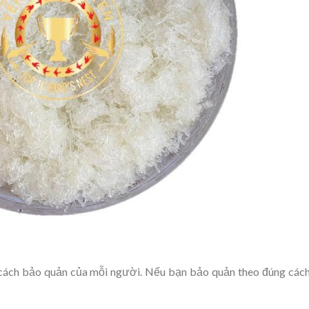
 cách bảo quản của mỗi người. Nếu bạn bảo quản theo đúng cách