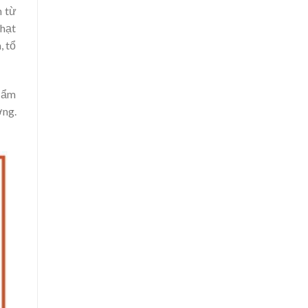
n từ
 hạt
, tổ
g ẩm
ợng.