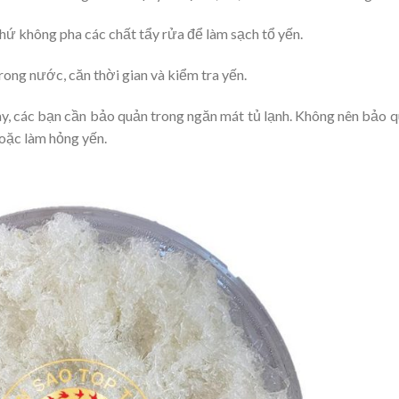
hứ không pha các chất tẩy rửa để làm sạch tổ yến.
ong nước, căn thời gian và kiểm tra yến.
y, các bạn cần bảo quản trong ngăn mát tủ lạnh. Không nên bảo 
hoặc làm hỏng yến.