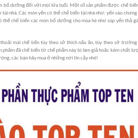
ăn bổ dưỡng đối với mọi lứa tuổi. Một số sản phẩm được chế biế
 tại nhà. Các món yến có thể chế biến tại nhà như: yến sào chưng
có thể chế biến các món bổ dưỡng cho mùa hè như súp yến thả gà
thoải mái chế bến tùy theo sở thích nấu ăn, tùy theo sở trườn
n phẩm đã chế biến từ chế phẩm này bị làm giả hoặc kém chất lư
ng, các bạn hãy mua ở những nơi tin cậy nhé!