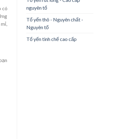
nguyên tổ
ô có
ưỡng
Tổ yến thô - Nguyên chất -
 mỉ,
Nguyên tổ
Tổ yến tinh chế cao cấp
 bạn